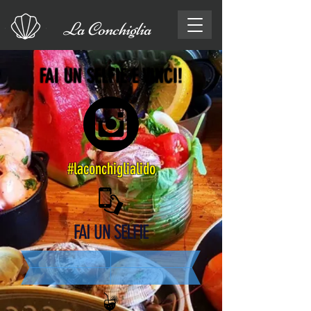
La Conchiglia
FAI UN SELFIE E VINCI!
#laconchiglialido
FAI UN SELFIE