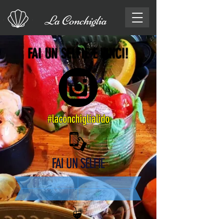
La Conchiglia
FAI UN SELFIE E VINCI!
#laconchiglialido
FAI UN SELFIE