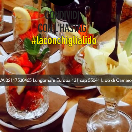
CONDIVIDI
CON L'HASTAG
#laconchiglialido
 P.IVA 02117530465 Lungomare Europa 131 cap 55041 Lido di Camaiore