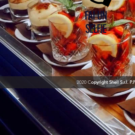
FAI UN
SELFIE
2020 C
opyright Shell S.r.l.