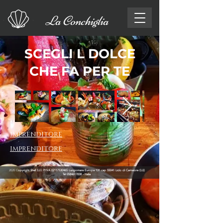
La Conchiglia
SCEGLI L DOLCE
CHE FA PER TE
imprenditore
imprenditore
2020 C
opyright Shell S.r.l. P.IVA
02117530465
Lungomare Europa 131 cap 55041 Lido di Camaiore (LU)
Tel
0584617838
- Italia