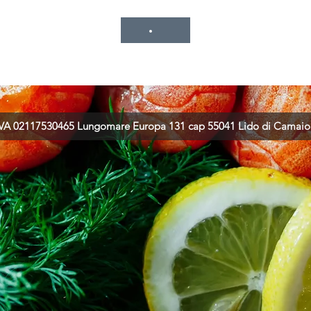
 P.IVA 02117530465 Lungomare Europa 131 cap 55041 Lido di Camaiore