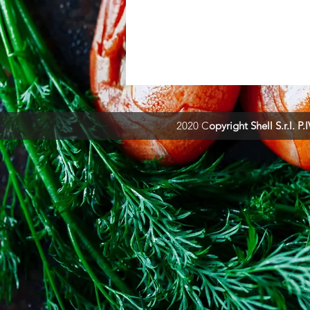
2020 C
opyright Shell S.r.l.