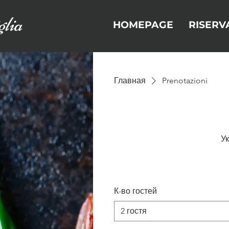
lia
HOMEPAGE
RISERV
Главная
Prenotazioni
У
К-во гостей
2 гостя